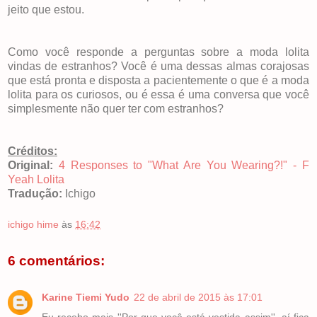
jeito que estou.
Como você responde a perguntas sobre a moda lolita
vindas de estranhos? Você é uma dessas almas corajosas
que está pronta e disposta a pacientemente o que é a moda
lolita para os curiosos, ou é essa é uma conversa que você
simplesmente não quer ter com estranhos?
Créditos:
Original:
4 Responses to "What Are You Wearing?!" - F
Yeah Lolita
Tradução:
Ichigo
ichigo hime
às
16:42
6 comentários:
Karine Tiemi Yudo
22 de abril de 2015 às 17:01
Eu recebo mais ''Por que você está vestida assim'', aí fica