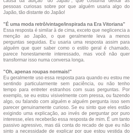
causa da adição "do Japão", que costuma deixar as
pessoas curiosas sobre por que alguém usaria algo do
Japão, tão distante do Japão!
"É uma moda retrô/vintage/inspirada na Era Vitoriana"
Essa resposta é similar à de cima, exceto que neglicencia a
menção ao Japão, o que geralmente leva a menos
perguntas seguidas. Eu usaria uma resposta assim para
alguém que quer saber como o estilo geral é chamado,
parece honestamente interessado, mas você não quer
transformar isso numa conversa longa.
"Oh, apenas roupas normais!"
Eu geralmente uso essa resposta para quando eu estou me
sentindo particularmente sem paciência, ou não tenho
tempo para entreter estranhos com suas perguntas. Por
exemplo, se eu estou visivelmente com pressa, ou fazendo
algo, ou falando com alguém e alguém pergunta isso sem
parecer genuinamente curioso. Se eu sinto que eles estão
exigindo uma explicação, ao invés de perguntar por puro
interesse, eles receberão essa resposta de mim. É um tanto
passivo agressivo, mas dá conta do recado de que eu não
sinto a necessidade de explicar por que estou vestida do