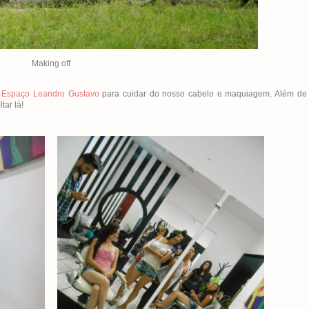
Making off
s
Espaço Leandro Gustavo
para cuidar do nosso cabelo e maquiagem. Além de 
tar lá!