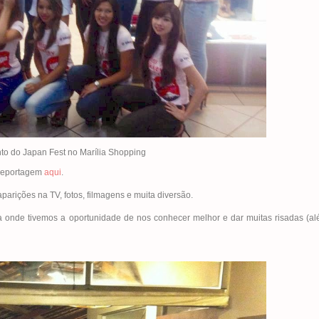
o do Japan Fest no Marília Shopping
 reportagem
aqui
.
arições na TV, fotos, filmagens e muita diversão.
a onde tivemos a oportunidade de nos conhecer melhor e dar muitas risadas (a