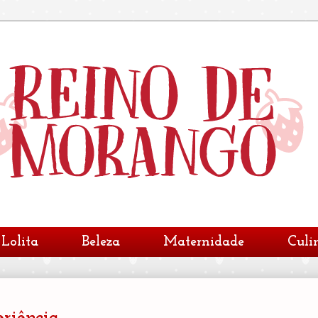
Lolita
Beleza
Maternidade
Culi
riência