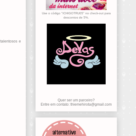
Use o código "ICHIGOTRU05" no check-out para
descontos de 5%.
talentosos e
Quer ser um parceiro?
Entre em contato: thiemehirota@gmail.com