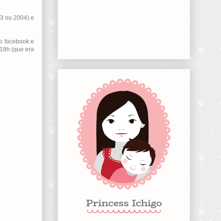
03 ou 2004) e
no facebook e
 18h (que era