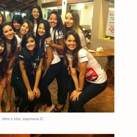
Abre o zóio, xaponesa D: