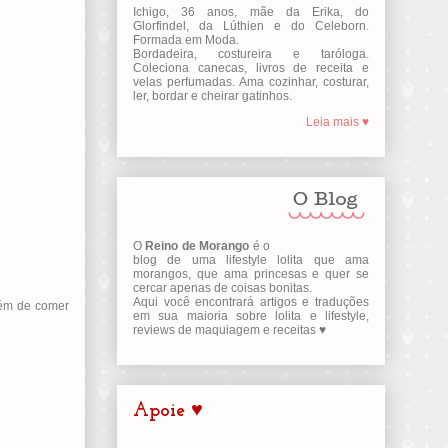
Ichigo, 36 anos, mãe da Erika, do
Glorfindel, da Lúthien e do Celeborn.
Formada em Moda.
Bordadeira, costureira e taróloga.
Coleciona canecas, livros de receita e
velas perfumadas. Ama cozinhar, costurar,
ler, bordar e cheirar gatinhos.
Leia mais ♥
O
Reino de Morango
é o
blog de uma lifestyle lolita que ama
morangos, que ama princesas e quer se
cercar apenas de coisas bonitas.
Aqui você encontrará artigos e traduções
lém de comer
em sua maioria sobre lolita e lifestyle,
reviews de maquiagem e receitas ♥
Apoie ♥