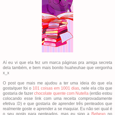
Aí eu vi que ela fez um marca páginas pra amiga secreta
dela também, e bem mais bonito huaheuhae que vergonha
x_x
O post que mais me ajudou a ter uma ideia do que ela
gosta/quer foi o
101 coisas em 1001 dias
, nele ela cita que
gostaria de fazer
chocolate quente com Nutella
(então estou
colocando esse link com uma receita comprovadamente
efetiva :D) e que gostaria de aprender três penteados que
realmente goste e aprender a se maquiar. Eu não sei qual é
o seu gosto para penteados, mas eu sigo a
Bebexo
no