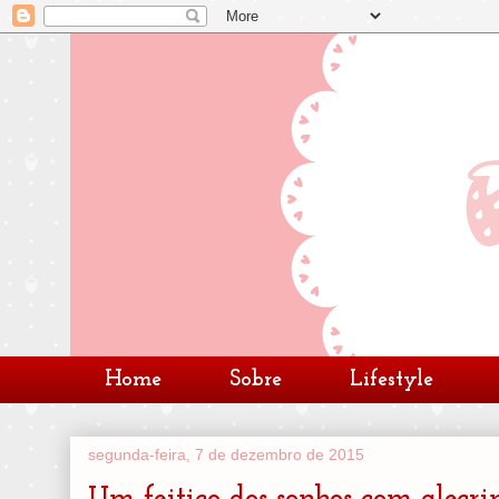
Home
Sobre
Lifestyle
segunda-feira, 7 de dezembro de 2015
Um feitiço dos sonhos com alecr