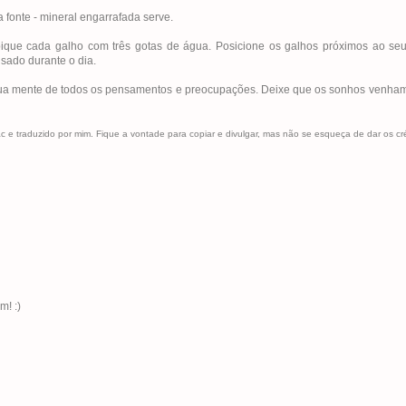
 fonte - mineral engarrafada serve.
pique cada galho com três gotas de água. Posicione os galhos próximos ao seu 
sado durante o dia.
a mente de todos os pensamentos e preocupações. Deixe que os sonhos venham
c e traduzido por mim. Fique a vontade para copiar e divulgar, mas não se esqueça de dar os cré
m! :)