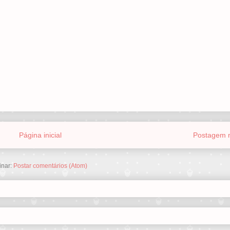
Página inicial
Postagem m
inar:
Postar comentários (Atom)