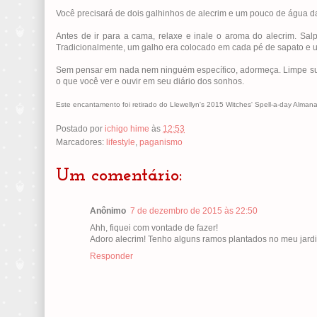
Você precisará de dois galhinhos de alecrim e um pouco de água da
Antes de ir para a cama, relaxe e inale o aroma do alecrim. Sal
Tradicionalmente, um galho era colocado em cada pé de sapato e u
Sem pensar em nada nem ninguém específico, adormeça. Limpe su
o que você ver e ouvir em seu diário dos sonhos.
Este encantamento foi retirado do Llewellyn's 2015 Witches' Spell-a-day Almana
Postado por
ichigo hime
às
12:53
Marcadores:
lifestyle
,
paganismo
Um comentário:
Anônimo
7 de dezembro de 2015 às 22:50
Ahh, fiquei com vontade de fazer!
Adoro alecrim! Tenho alguns ramos plantados no meu jardi
Responder