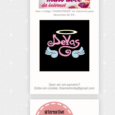
Use o código "ICHIGOTRU05" no check-out para
descontos de 5%.
Quer ser um parceiro?
Entre em contato: thiemehirota@gmail.com