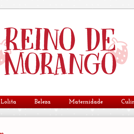
Lolita
Beleza
Maternidade
Culi
im