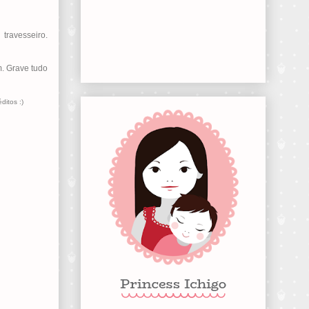
travesseiro.
. Grave tudo
ditos :)