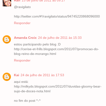
Rah
23 de julho de 2011 às 09:27
@ravigilato
http://twitter.com/#!/ravigilato/status/94745220868096000
Responder
Amanda Croix
24 de julho de 2011 às 15:33
estou participando pelo blog :D
http://cerise-et-frills.blogspot.com/2011/07/promocao-do-
blog-reino-de-morango.html
Responder
Kai
24 de julho de 2011 às 17:53
aqui está:
http://milkyds.blogspot.com/2011/07/duvidas-gloomy-bear-
sujo-de-doces-nota.html
no fim do post ^-^