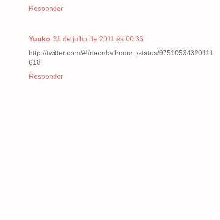
Responder
Yuuko
31 de julho de 2011 às 00:36
http://twitter.com/#!/neonballroom_/status/97510534320111
618
Responder