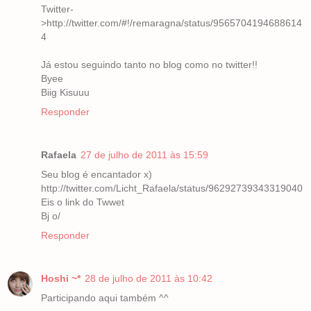
Twitter-
>http://twitter.com/#!/remaragna/status/9565704194688614
4
Já estou seguindo tanto no blog como no twitter!!
Byee
Biig Kisuuu
Responder
Rafaela
27 de julho de 2011 às 15:59
Seu blog é encantador x)
http://twitter.com/Licht_Rafaela/status/96292739343319040
Eis o link do Twwet
Bj o/
Responder
Hoshi ~*
28 de julho de 2011 às 10:42
Participando aqui também ^^