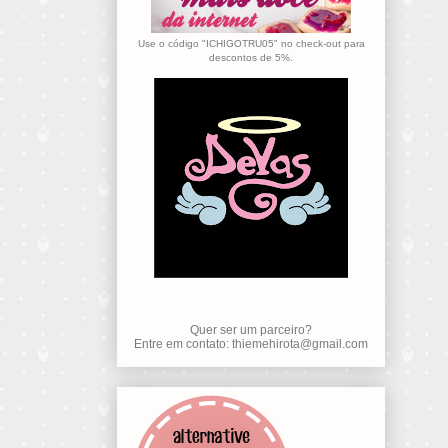
Use o código "ICHIGOTRU05" no check-out para
descontos de 5%.
Quer ser um parceiro?
Entre em contato: thiemehirota@gmail.com