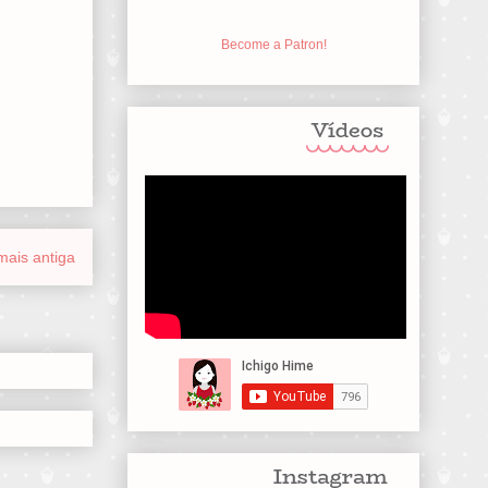
Become a Patron!
ais antiga