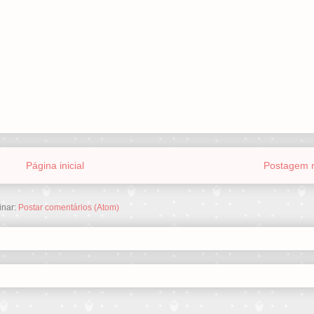
Página inicial
Postagem m
inar:
Postar comentários (Atom)