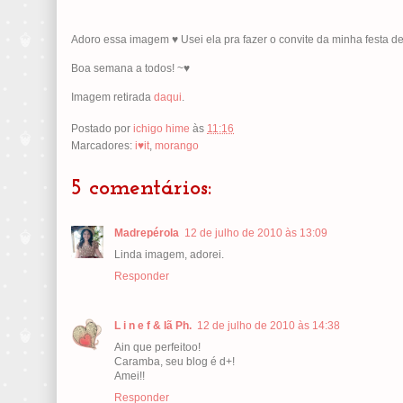
Adoro essa imagem ♥ Usei ela pra fazer o convite da minha festa de 
Boa semana a todos! ~♥
Imagem retirada
daqui
.
Postado por
ichigo hime
às
11:16
Marcadores:
i♥it
,
morango
5 comentários:
Madrepérola
12 de julho de 2010 às 13:09
Linda imagem, adorei.
Responder
L i n e f & Iã Ph.
12 de julho de 2010 às 14:38
Ain que perfeitoo!
Caramba, seu blog é d+!
Amei!!
Responder