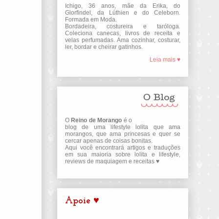
Ichigo, 36 anos, mãe da Erika, do
Glorfindel, da Lúthien e do Celeborn.
Formada em Moda.
Bordadeira, costureira e taróloga.
Coleciona canecas, livros de receita e
velas perfumadas. Ama cozinhar, costurar,
ler, bordar e cheirar gatinhos.
Leia mais ♥
O
Reino de Morango
é o
blog de uma lifestyle lolita que ama
morangos, que ama princesas e quer se
cercar apenas de coisas bonitas.
Aqui você encontrará artigos e traduções
em sua maioria sobre lolita e lifestyle,
reviews de maquiagem e receitas ♥
Apoie ♥