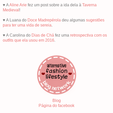
♥ A
Aline Arie
fez um post sobre a ida dela à
Taverna
Medieval
!
♥ A Luana do
Doce Madrepérola
deu algumas
sugestões
para ter uma vida de sereia
.
♥ A Carolina do
Dias de Chá
fez uma
retrospectiva com os
outfits que ela usou em 2016
.
Blog
Página do facebook