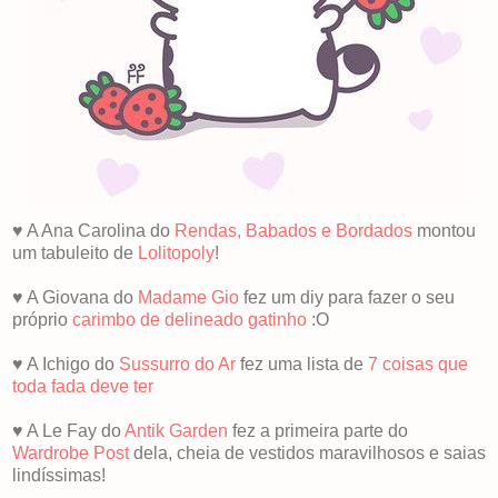
♥ A Ana Carolina do
Rendas, Babados e Bordados
montou
um tabuleito de
Lolitopoly
!
♥ A Giovana do
Madame Gio
fez um diy para fazer o seu
próprio
carimbo de delineado gatinho
:O
♥ A Ichigo do
Sussurro do Ar
fez uma lista de
7 coisas que
toda fada deve ter
♥ A Le Fay do
Antik Garden
fez a primeira parte do
Wardrobe Post
dela, cheia de vestidos maravilhosos e saias
lindíssimas!