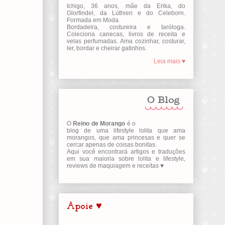
Ichigo, 36 anos, mãe da Erika, do
Glorfindel, da Lúthien e do Celeborn.
Formada em Moda.
Bordadeira, costureira e taróloga.
Coleciona canecas, livros de receita e
velas perfumadas. Ama cozinhar, costurar,
ler, bordar e cheirar gatinhos.
Leia mais ♥
O
Reino de Morango
é o
blog de uma lifestyle lolita que ama
morangos, que ama princesas e quer se
cercar apenas de coisas bonitas.
Aqui você encontrará artigos e traduções
em sua maioria sobre lolita e lifestyle,
reviews de maquiagem e receitas ♥
Apoie ♥