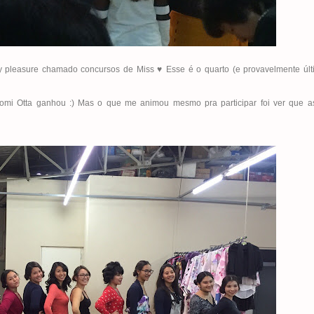
y pleasure chamado concursos de Miss ♥ Esse é o quarto (e provavelmente últ
i Otta ganhou :) Mas o que me animou mesmo pra participar foi ver que a