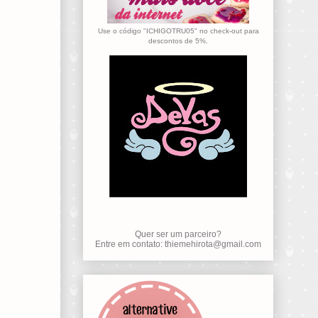
Use o código "ICHIGOTRU05" no check-out para
descontos de 5%.
Quer ser um parceiro?
Entre em contato: thiemehirota@gmail.com