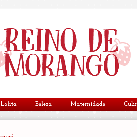
Lolita
Beleza
Maternidade
Culi
suri