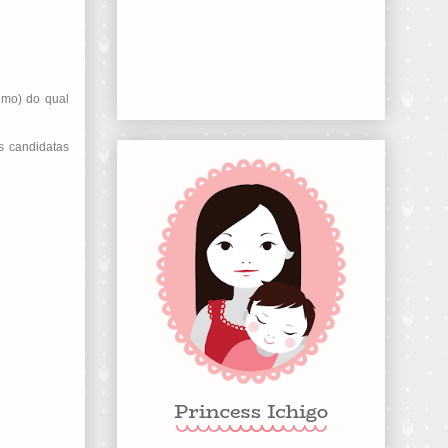
imo) do qual
s candidatas