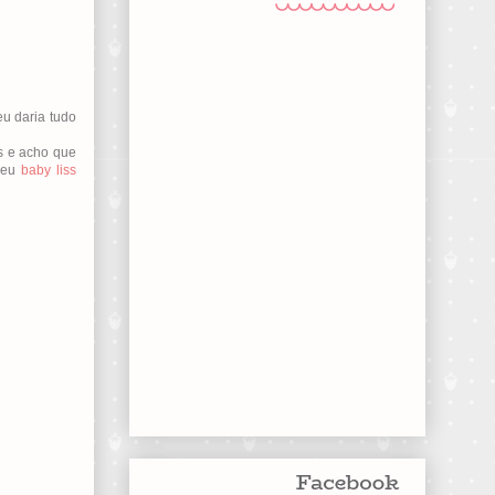
eu daria tudo
s e acho que
 meu
baby liss