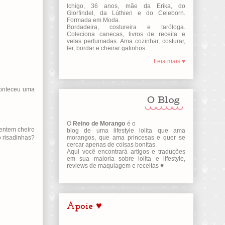
Ichigo, 36 anos, mãe da Erika, do
Glorfindel, da Lúthien e do Celeborn.
Formada em Moda.
Bordadeira, costureira e taróloga.
Coleciona canecas, livros de receita e
velas perfumadas. Ama cozinhar, costurar,
ler, bordar e cheirar gatinhos.
Leia mais ♥
conteceu uma
O
Reino de Morango
é o
entem cheiro
blog de uma lifestyle lolita que ama
o risadinhas?
morangos, que ama princesas e quer se
cercar apenas de coisas bonitas.
Aqui você encontrará artigos e traduções
em sua maioria sobre lolita e lifestyle,
reviews de maquiagem e receitas ♥
Apoie ♥