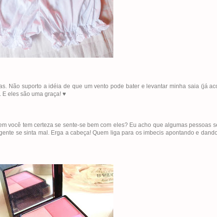
s. Não suporto a idéia de que um vento pode bater e levantar minha saia (já a
 E eles são uma graça! ♥
m você tem certeza se sente-se bem com eles? Eu acho que algumas pessoas s
 gente se sinta mal. Erga a cabeça! Quem liga para os imbecis apontando e dand