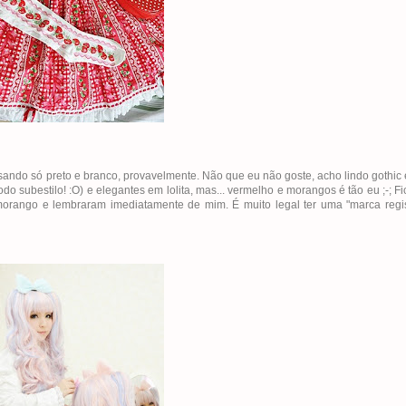
usando só preto e branco, provavelmente. Não que eu não goste, acho lindo gothic
subestilo! :O) e elegantes em lolita, mas... vermelho e morangos é tão eu ;-; Fic
rango e lembraram imediatamente de mim. É muito legal ter uma "marca regis