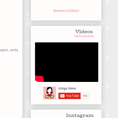
Become a Patron!
iagem, ainda