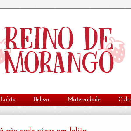
Lolita
Beleza
Maternidade
Culi
cê não pode viver em lolita