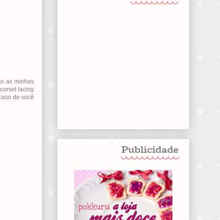
das as minhas
corset lacing
caso de você