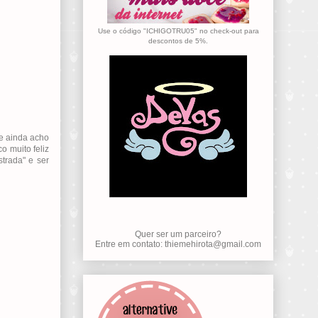
Use o código "ICHIGOTRU05" no check-out para
descontos de 5%.
 e ainda acho
o muito feliz
trada" e ser
Quer ser um parceiro?
Entre em contato: thiemehirota@gmail.com