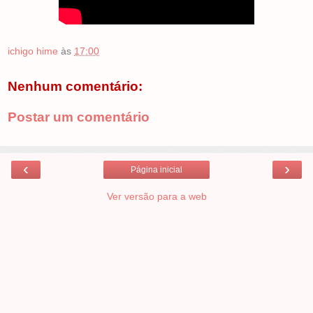
ichigo hime
às
17:00
Nenhum comentário:
Postar um comentário
‹
›
Página inicial
Ver versão para a web