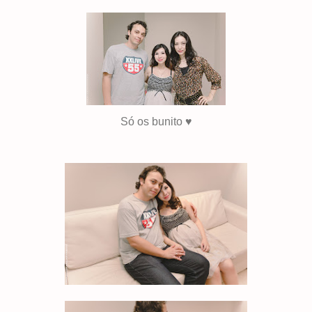
Só os bunito ♥