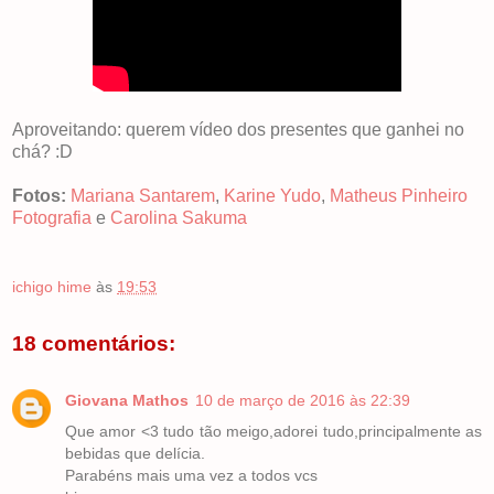
Aproveitando: querem vídeo dos presentes que ganhei no
chá? :D
Fotos:
Mariana Santarem
,
Karine Yudo
,
Matheus Pinheiro
Fotografia
e
Carolina Sakuma
ichigo hime
às
19:53
18 comentários:
Giovana Mathos
10 de março de 2016 às 22:39
Que amor <3 tudo tão meigo,adorei tudo,principalmente as
bebidas que delícia.
Parabéns mais uma vez a todos vcs