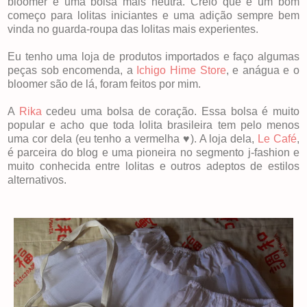
bloomer e uma bolsa mais neutra. Creio que é um bom
começo para lolitas iniciantes e uma adição sempre bem
vinda no guarda-roupa das lolitas mais experientes.
Eu tenho uma loja de produtos importados e faço algumas
peças sob encomenda, a
Ichigo Hime Store
, e anágua e o
bloomer são de lá, foram feitos por mim.
A
Rika
cedeu uma bolsa de coração. Essa bolsa é muito
popular e acho que toda lolita brasileira tem pelo menos
uma cor dela (eu tenho a vermelha ♥). A loja dela,
Le Café
,
é parceira do blog e uma pioneira no segmento j-fashion e
muito conhecida entre lolitas e outros adeptos de estilos
alternativos.