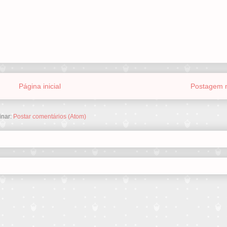
Página inicial
Postagem m
inar:
Postar comentários (Atom)