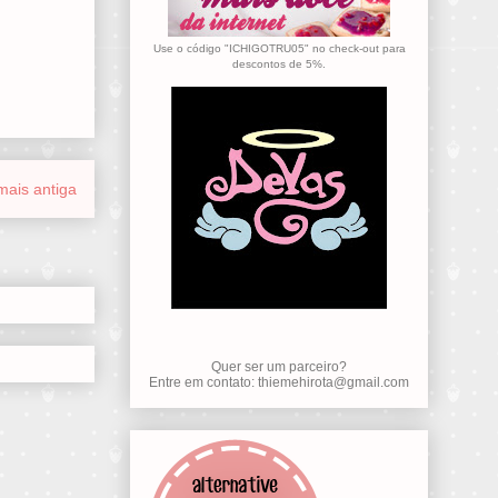
Use o código "ICHIGOTRU05" no check-out para
descontos de 5%.
ais antiga
Quer ser um parceiro?
Entre em contato: thiemehirota@gmail.com