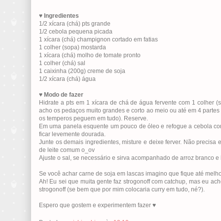
♥
Ingredientes
1/2 xícara (chá) pts grande
1/2 cebola pequena picada
1 xícara (chá) champignon cortado em fatias
1 colher (sopa) mostarda
1 xícara (chá) molho de tomate pronto
1 colher (chá) sal
1 caixinha (200g) creme de soja
1/2 xícara (chá) água
♥
Modo de fazer
Hidrate a pts em 1 xícara de chá de água fervente com 1 colher (
acho os pedaços muito grandes e corto ao meio ou até em 4 partes
os temperos peguem em tudo). Reserve.
Em uma panela esquente um pouco de óleo e refogue a cebola cort
ficar levemente dourada.
Junte os demais ingredientes, misture e deixe ferver. Não precis
de leite comum o_ov
Ajuste o sal, se necessário e sirva acompanhado de arroz branco e 
Se você achar carne de soja em lascas imagino que fique até melh
Ah! Eu sei que muita gente faz strogonoff com catchup, mas eu ach
strogonoff (se bem que por mim colocaria curry em tudo, né?).
Espero que gostem e experimentem fazer ♥