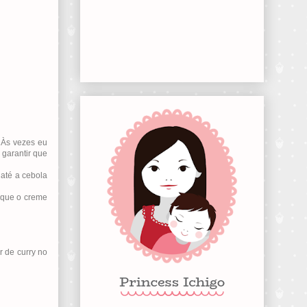
 Às vezes eu
 garantir que
até a cebola
 que o creme
r de curry no