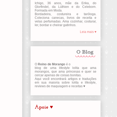
Ichigo, 36 anos, mãe da Erika, do
Glorfindel, da Lúthien e do Celeborn.
Formada em Moda.
Bordadeira, costureira e taróloga.
Coleciona canecas, livros de receita e
velas perfumadas. Ama cozinhar, costurar,
ler, bordar e cheirar gatinhos.
Leia mais ♥
O
Reino de Morango
é o
blog de uma lifestyle lolita que ama
morangos, que ama princesas e quer se
cercar apenas de coisas bonitas.
Aqui você encontrará artigos e traduções
em sua maioria sobre lolita e lifestyle,
reviews de maquiagem e receitas ♥
Apoie ♥