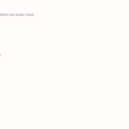
ambém vou testar essa!
7