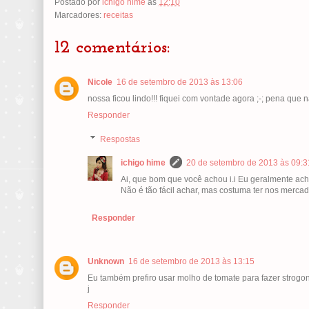
Postado por
ichigo hime
às
12:10
Marcadores:
receitas
12 comentários:
Nicole
16 de setembro de 2013 às 13:06
nossa ficou lindo!!! fiquei com vontade agora ;-; pena que
Responder
Respostas
ichigo hime
20 de setembro de 2013 às 09:3
Ai, que bom que você achou i.i Eu geralmente ach
Não é tão fácil achar, mas costuma ter nos merca
Responder
Unknown
16 de setembro de 2013 às 13:15
Eu também prefiro usar molho de tomate para fazer strogon
j
Responder