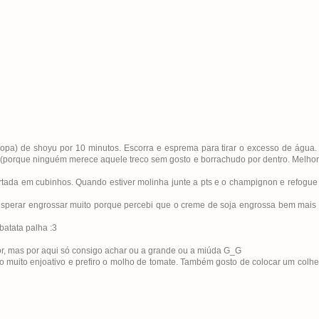
sopa) de shoyu por 10 minutos. Escorra e esprema para tirar o excesso de água.
 (porque ninguém merece aquele treco sem gosto e borrachudo por dentro. Melhor
ada em cubinhos. Quando estiver molinha junte a pts e o champignon e refogue 
a esperar engrossar muito porque percebi que o creme de soja engrossa bem mais
batata palha :3
or, mas por aqui só consigo achar ou a grande ou a miúda G_G
o muito enjoativo e prefiro o molho de tomate. Também gosto de colocar um colhe