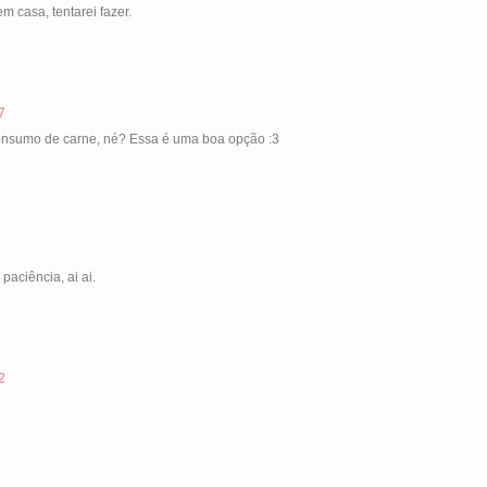
 casa, tentarei fazer.
7
onsumo de carne, né? Essa é uma boa opção :3
aciência, ai ai.
2