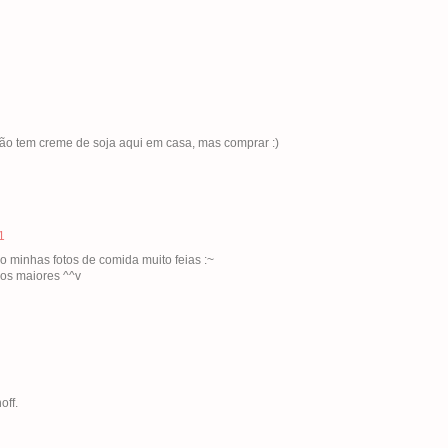
 não tem creme de soja aqui em casa, mas comprar :)
1
o minhas fotos de comida muito feias :~
dos maiores ^^v
off.