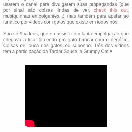
usarem o canal para divulgarem suas propagandas (que
por sinal são coisas lindas de ver,
check this out
,
musiquinhas empolgantes...), mas também para apelar ao
fanático por vídeos com gatos que existe em todos nós.
São só 9 vídeos, que eu assisti com tanta empolgação que
chegava a ficar torcendo pro gato brincar com o negócio.
Coisas de louca dos gatos, eu suponho. Três dos vídeos
tem a participação da Tardar Sauce, a Grumpy Cat ♥