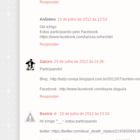
Responder
Anônimo
15 de julho de 2012 às 12:53
Oiii Ichigo
Estou participando pelo Facebook.
https://www.facebook.com/larissa.schechtel
Responder
Zakuro
15 de julho de 2012 às 14:36
Participando!
Blog : http://lady-cereja.blogspot.com.br/2012/07/sorteio-
Facebook : http://www.facebook.com/dayse.daguila
Responder
Beatriz ☆
15 de julho de 2012 às 15:10
hii Ichigo ^__~ estou participando
twitter: https://twitter.com/dear_death_/status/224560069