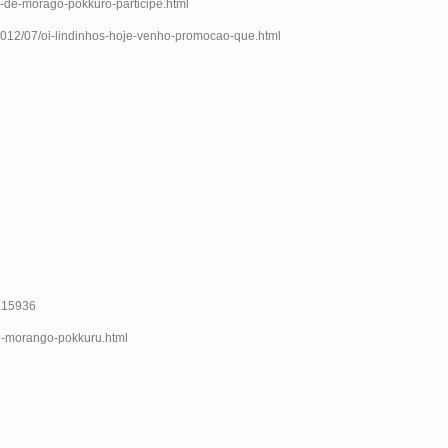
o-de-morago-pokkuro-participe.html
/2012/07/oi-lindinhos-hoje-venho-promocao-que.html
0215936
-de-morango-pokkuru.html