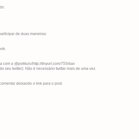
do:
participar de duas maneiras:
ook.
a com a @pokkuru!http://tinyurl.com/755rbax
 do seu twitter). Não é necessário twittar mais de uma vez.
comentar deixando o link para o post.