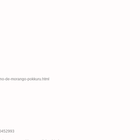
reino-de-morango-pokkuru.html
130452993