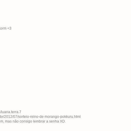
storm <3
/luana.terra.7
m.br/2012/07/sorteio-reino-de-morango-pokkuru.html
mbém, mas não consigo lembrar a senha XD.