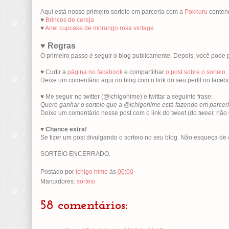
Aqui está nosso primeiro sorteio em parceria com a
Pokkuru
conten
♥
Brincos de cereja
♥
Anel cupcake de morango rosa vintage
♥
Regras
O primeiro passo é seguir o blog publicamente. Depois, você pode 
♥ Curtir a
página no facebook
e compartilhar
o post sobre o sorteio
.
Deixe um comentário aqui no blog com o link do seu perfil no faceb
♥ Me seguir no twitter (@ichigohime) e twittar a seguinte frase:
Quero ganhar o sorteio que a @ichigohime está fazendo em parceri
Deixe um comentário nesse post com o link do tweet (do
tweet
, não
♥
Chance extra!
Se fizer um post divulgando o sorteio no seu blog. Não esqueça de 
SORTEIO ENCERRADO.
Postado por
ichigo hime
às
00:00
Marcadores:
sorteio
58 comentários: