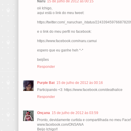
Naru
15 de julho de 2012 às 00:15
oii Ichigo,
aqui está o link do meu tweet:
https://twitter.com/_naruchan_/status/22433945976687820
e o link do meu perfil no facebook:
https://www.facebook.com/naru.camui
espero que eu ganhe heh *-*
beijões
Responder
Purple Bat
15 de julho de 2012 às 00:16
Participando <3: https://www.facebook.com/deathalice
Responder
Onçana
15 de julho de 2012 às 03:59
Pronto, devidamente curtida e compartilhada no meu Face!
www.facebook.com/ONSANA
Beijo Ichigo!!