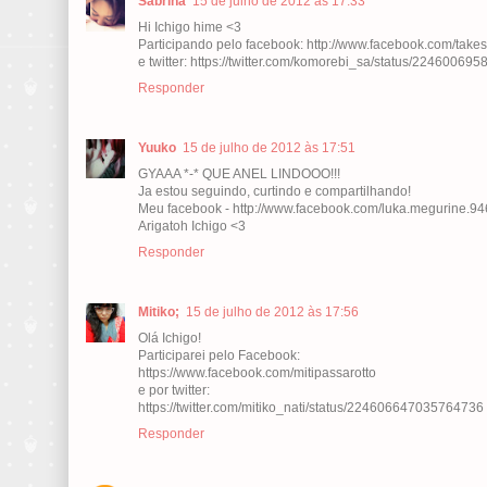
Sabrina
15 de julho de 2012 às 17:33
Hi Ichigo hime <3
Participando pelo facebook: http://www.facebook.com/takes
e twitter: https://twitter.com/komorebi_sa/status/2246006
Responder
Yuuko
15 de julho de 2012 às 17:51
GYAAA *-* QUE ANEL LINDOOO!!!
Ja estou seguindo, curtindo e compartilhando!
Meu facebook - http://www.facebook.com/luka.megurine.9
Arigatoh Ichigo <3
Responder
Mitiko;
15 de julho de 2012 às 17:56
Olá Ichigo!
Participarei pelo Facebook:
https://www.facebook.com/mitipassarotto
e por twitter:
https://twitter.com/mitiko_nati/status/224606647035764736
Responder