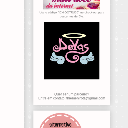
Use o código "ICHIGOTRU05" no check-out para
descontos de 5%.
Quer ser um parceiro?
Entre em contato: thiemehirota@gmail.com