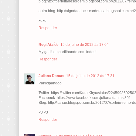
blog:http://perfeitadesordem.blogspot.com.br/2012/07/rein
outro blog: http://algodaodoce-corderosa.blogspot.com.br
xoxo
Responder
Regi Ataíde
15 de julho de 2012 às 17:04
My god!compartilhando com todos!
Responder
Juliana Dantas
15 de julho de 2012 às 17:31
Participandoo
Twitter: https://twitter.com/KuraiKiryu/status/22459986925
Facebook: https://www.facebook.com/juliana.dantas.391
Blog: http://itanao.blogspot.com.br/2012/07/sorteio-reino
<3 <3
Responder