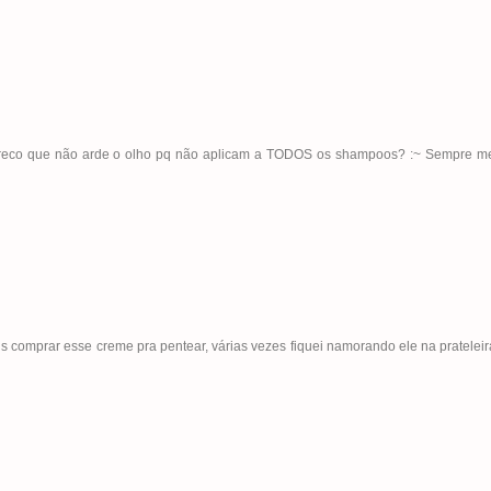
treco que não arde o olho pq não aplicam a TODOS os shampoos? :~ Sempre m
 comprar esse creme pra pentear, várias vezes fiquei namorando ele na pratelei