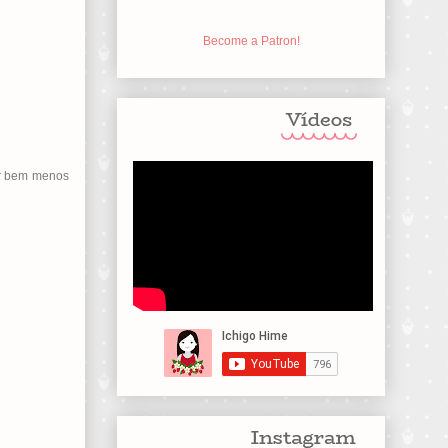
Become a Patron!
car bem menos