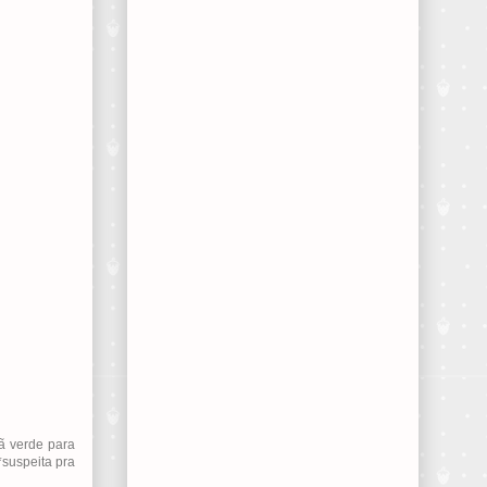
ã verde para
*suspeita pra