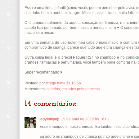
Essa é uma linha infantil (como vocês podem perceber pelo aviso d
cheirinho bom e nenhum milagre. Mesmo assim, fiquei muito feliz c
O shampoo realmente dá aquela sensação de limpeza, e o cheirin
cabelo fica perfumado por bem mais de um dia inteiro ♥ O condici
macio sem pesar.
Em uma semana de uso notei meu cabelo mais macio e com um volu
comprar tudo de criança, parece que tudo que é pra criança eles faze
Outra coisa legal é o preço! Paguei R$7 no shampoo e no condic
grandes, farmácias e perfumarias. Você também pode comprar na
l
Super recomendado ♥
Postado por
ichigo hime
às
15:56
Marcadores:
cabelos
,
testados pela princesa
14 comentários:
ladylollipop
19 de abril de 2012 às 16:02
Esse shampoo é muito cheiroso! Eu também uso o condicio
Eu adoro os shampoos de criança pq não arde o olho e sã