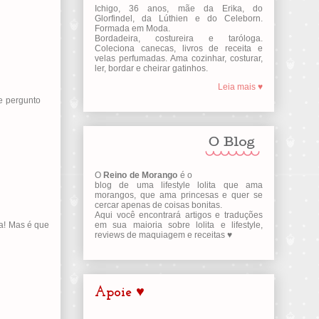
Ichigo, 36 anos, mãe da Erika, do
Glorfindel, da Lúthien e do Celeborn.
Formada em Moda.
Bordadeira, costureira e taróloga.
Coleciona canecas, livros de receita e
velas perfumadas. Ama cozinhar, costurar,
ler, bordar e cheirar gatinhos.
Leia mais ♥
e pergunto
O
Reino de Morango
é o
blog de uma lifestyle lolita que ama
morangos, que ama princesas e quer se
cercar apenas de coisas bonitas.
Aqui você encontrará artigos e traduções
em sua maioria sobre lolita e lifestyle,
ra! Mas é que
reviews de maquiagem e receitas ♥
Apoie ♥