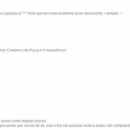
s cuidados aí ^^" Acho que tem mais problema se for descolorido + pintado :~
hor. Comprei o da Pucca e é maravilhoso!
quere comer depois! rsrsrsrs
empre penso que vou ter dó de usar e fico me achando boba e acabo não compran