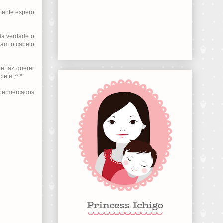
lmente espero
Na verdade o
xam o cabelo
e faz querer
lete ;^;*
upermercados