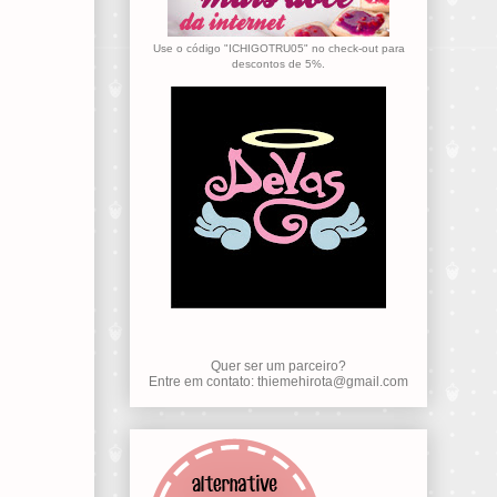
Use o código "ICHIGOTRU05" no check-out para
descontos de 5%.
Quer ser um parceiro?
Entre em contato: thiemehirota@gmail.com