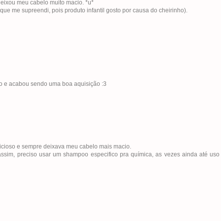
deixou meu cabelo muito macio. *u*
e me supreendi, pois produto infantil gosto por causa do cheirinho).
o e acabou sendo uma boa aquisição :3
licioso e sempre deixava meu cabelo mais macio.
assim, preciso usar um shampoo especifico pra química, as vezes ainda até uso