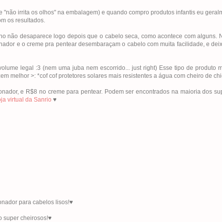
e "não irrita os olhos" na embalagem) e quando compro produtos infantis eu gera
om os resultados.
ho não desaparece logo depois que o cabelo seca, como acontece com alguns. 
onador e o creme pra pentear desembaraçam o cabelo com muita facilidade, e dei
me legal :3 (nem uma juba nem escorrido... just right) Esse tipo de produto m
m melhor >: *cof cof protetores solares mais resistentes a água com cheiro de chic
ionador, e R$8 no creme para pentear. Podem ser encontrados na maioria dos s
oja virtual da Sanrio
♥
nador para cabelos lisos!♥
o super cheirosos!♥