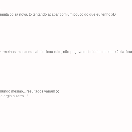
;
muita coisa nova, tô tentando acabar com um pouco do que eu tenho xD
vermelhas, mas meu cabelo ficou ruim, não pegava o cheirinho direito e fazia fi
undo mesmo... resultados variam ;-;
ergia bizarra --'