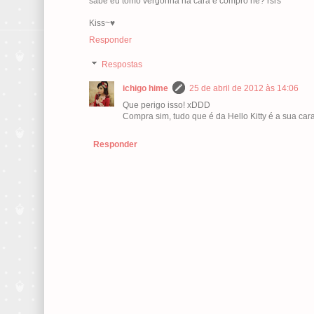
sabe eu tomo vergonha na cara e compro né? rsrs
Kiss~♥
Responder
Respostas
ichigo hime
25 de abril de 2012 às 14:06
Que perigo isso! xDDD
Compra sim, tudo que é da Hello Kitty é a sua cara
Responder