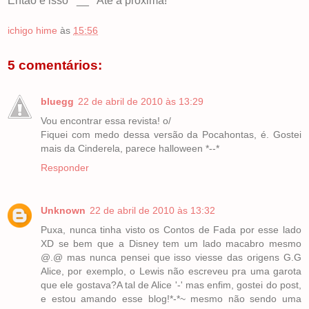
Então é isso ^__^ Até a próxima!
ichigo hime
às
15:56
5 comentários:
bluegg
22 de abril de 2010 às 13:29
Vou encontrar essa revista! o/
Fiquei com medo dessa versão da Pocahontas, é. Gostei
mais da Cinderela, parece halloween *--*
Responder
Unknown
22 de abril de 2010 às 13:32
Puxa, nunca tinha visto os Contos de Fada por esse lado
XD se bem que a Disney tem um lado macabro mesmo
@.@ mas nunca pensei que isso viesse das origens G.G
Alice, por exemplo, o Lewis não escreveu pra uma garota
que ele gostava?A tal de Alice '-' mas enfim, gostei do post,
e estou amando esse blog!*-*~ mesmo não sendo uma