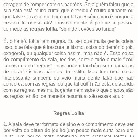
coragem de romper com os padrões. Se alguém falou que a
sua saia está muito curta, que o tecido é muito brilhante ou
que talvez ficasse melhor com tal acessório, não é porque a
pessoa te odeia, ok? Provavelmente é porque a pessoa
conhece as
regras lolita
. *som de trovões ao fundo*
É, olha só, lolita tem regras. Eu sei que muita gente odeia
isso, que fala que é frescura, elitismo, coisa do demônio (ok,
exagerei), ou qualquer coisa assim, mas não é. Essa coisa
do comprimento da saia, tecidos, corte e tudo o mais ficou
famosa como "regras", mas podem também ser chamadas
de
características básicas do estilo
. Mas tem uma coisa
interessante também: eu vejo muita gente falar que não
concorda com as regras, ou que tal outfit não está de acordo
com as regras, mas muita gente nem sabe o que diabos são
as regras, então, de maneira resumida, são essas aqui:
Regras Lolita
1.
A saia deve ter formato de sino e o comprimento deve ser
por volta da altura do joelho (um pouco mais curta para ero
lolita, um pouco mais comprida para classical lolita). O