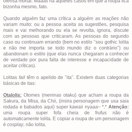
ofensa mortal. Maaas há aqueles casos em que a roupa fica
bizonha mesmo, fato.
Quando alguém faz uma crítica a alguém as reações não
variam muito: ou a pessoa aceita as sugestões, pesquisa
mais e vai melhorando ou ela se revolta, ignora, discute
com as pessoas que criticaram. As pessoas do segundo
caso ou continuam errando (bem no estilo "sou gothic lolita
e não me importa se todo mundo diz o contrário") ou
abandonam o estilo (que elas nunca chegaram a conhecer
de verdade por pura falta de interesse e incapacidade de
aceitar críticas).
Lolitas
fail
têm o apelido de "ita". Existem duas categorias
básicas de itas:
Otalolis:
Otomes (meninas otaku) que acham a roupa da
Sakura, da Misa, da Chii, (insira personagem que usa saia
rodada e babados aqui) super kawaii nyaaa~ *.*
Atenção:
uma roupa super fofa cheia de frufus não é
automaticamente lolita. E copiar a roupa de um personagem
é
cosplay
, não lolita.