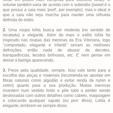
volume também varia de acordo com o subestilo (sweet é o
que possui a saia mais 'poof', por exemplo), mas o ideal é
que a saia não seja murcha para manter uma silhueta
definida do estilo.
2.
Uma roupa lolita busca ser modesta (no sentido de
recatada) e elegante. Além do mais o estilo lolita foi
inspirado nas roupas das meninas da Era Vitoriana, logo
"comportado, elegante e infantil" seriam as melhores
definições, então nada de abusar de decotes,
transparências, tecidos brilhosos, etc. E nem pense em
deixar a barriga aparecendo.
3.
Preze pela qualidade, sempre. Isso vale tanto para a
escolha das peças e materiais (recomenda-se apostar em
fibras naturais como algodão e evitar renda de nylon e
cetim) quanto para a sua produção. Muitas meninas
investem num vestido lindo e põe tudo a perder sendo
desleixadas com outros detalhes como cabelo, maquiagem
e colocando qualquer sapato (ou pior: tênis). Lolita é
elegante, lembrem-se sempre disso.